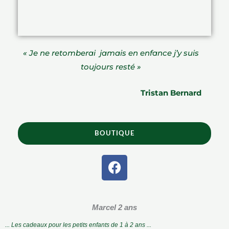
« Je ne retomberai jamais en enfance j’y suis
toujours resté »
Tristan Bernard
BOUTIQUE
F
a
c
e
Marcel 2 ans
b
o
... Les cadeaux pour les petits enfants de 1 à 2 ans ...