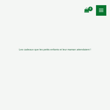
Aller
au
contenu
Les cadeaux que les petits enfants et leur maman attendaient !