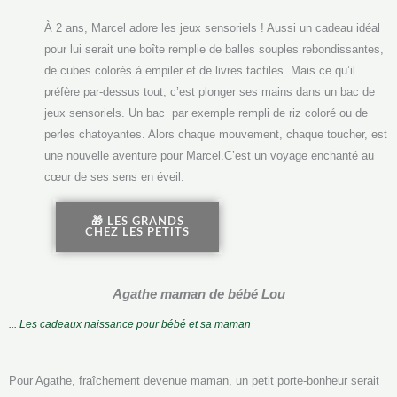
o
À 2 ans, Marcel adore les jeux sensoriels ! Aussi un cadeau idéal
k
pour lui serait une boîte remplie de balles souples rebondissantes,
de cubes colorés à empiler et de livres tactiles. Mais ce qu’il
préfère par-dessus tout, c’est plonger ses mains dans un bac de
jeux sensoriels. Un bac par exemple rempli de riz coloré ou de
perles chatoyantes. Alors chaque mouvement, chaque toucher, est
une nouvelle aventure pour Marcel.C’est un voyage enchanté au
cœur de ses sens en éveil.
🎁 LES GRANDS
CHEZ LES PETITS
Agathe maman de bébé Lou
... Les cadeaux naissance pour bébé et sa maman
Pour Agathe, fraîchement devenue maman, un petit porte-bonheur serait